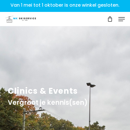
Skip
Van 1 mei tot 1 oktober is onze winkel gesloten.
to
Men
Close
main
Menu
content
Clinics
&
Events
Vergroot je kennis(sen)