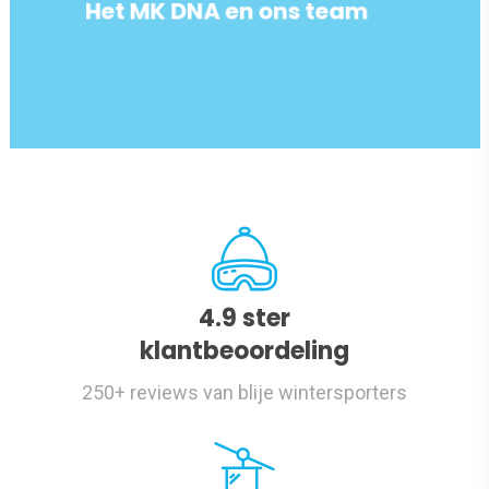
Het MK DNA en ons team
4.9 ster
klantbeoordeling
250+ reviews van blije wintersporters