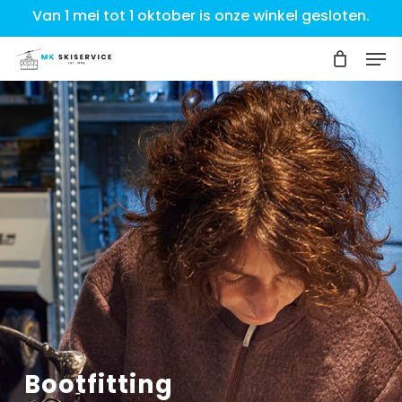
Skip
Van 1 mei tot 1 oktober is onze winkel gesloten.
to
Men
Close
main
Menu
content
Onderhoud
Bootfitting
Onderhoud